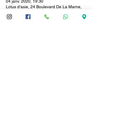
04 janv. 2020, 19:30
Lotus d'asie, 24 Boulevard De La Marne,
Fort-de-France, Martinique
Partager cet événement
Le Lotus d'Asie
Spécialités vietnamiennes
24 Boulevard de la Marne, Fort-de-France
Téléphone:
0596.71.62.96
ou
0696.10.35.20
LOTUS D'ASIE © Copyright 2020