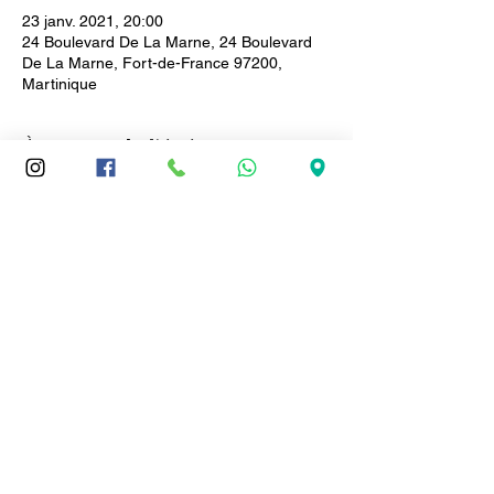
23 janv. 2021, 20:00
24 Boulevard De La Marne, 24 Boulevard
De La Marne, Fort-de-France 97200,
Martinique
À propos de l'événement
Dans l'application des règles sanitaires.
Partager cet événement
Le Lotus d'Asie
Spécialités vietnamiennes