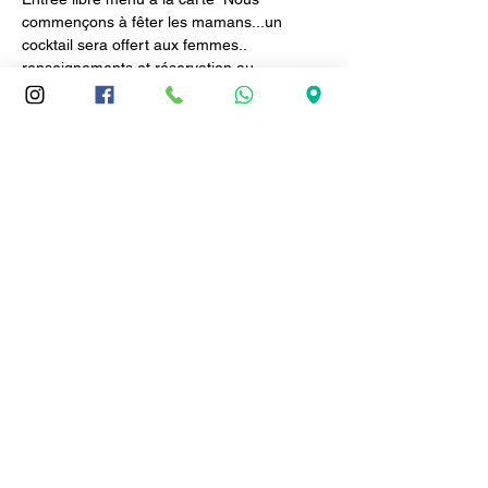
commençons à fêter les mamans...un 
cocktail sera offert aux femmes.. 
renseignements et réservation au 
0595716296
Partager cet événement
Le Lotus d'Asie
Spécialités vietnamiennes
24 Boulevard de la Marne, Fort-de-France
Téléphone:
0596.71.62.96
ou
0696.10.35.20
LOTUS D'ASIE © Copyright 2020